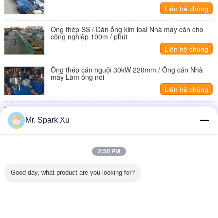
Liên hệ chúng
tôi
Ống thép SS / Dàn ống kim loại Nhà máy cán cho
công nghiệp 100m / phút
Liên hệ chúng
tôi
Ống thép cán nguội 30kW 220mm / Ống cán Nhà
máy Làm ống nối
Liên hệ chúng
tôi
Ống thép lạnh lạnh SS Millling Mill 160kw, hai trục
Roller lạnh máy Pilger
Mr. Spark Xu
Liên hệ chúng
tôi
Ống thép chính xác Thiết bị lăn cán nguội Với 25m
2:50 PM
580mm Dia
Liên hệ chúng
Good day, what product are you looking for?
tôi
1 / 4