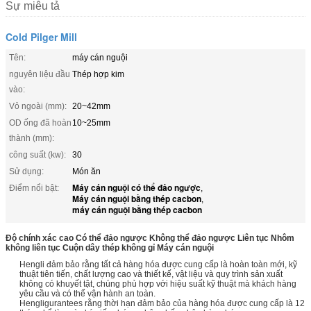
Sự miêu tả
Cold Pilger Mill
Tên:
máy cán nguội
nguyên liệu đầu
Thép hợp kim
vào:
Vỏ ngoài (mm):
20~42mm
OD ống đã hoàn
10~25mm
thành (mm):
công suất (kw):
30
Sử dụng:
Món ăn
Máy cán nguội có thể đảo ngược
Điểm nổi bật:
,
Máy cán nguội bằng thép cacbon
,
máy cán nguội bằng thép cacbon
Độ chính xác cao Có thể đảo ngược Không thể đảo ngược Liên tục Nhôm
không liên tục Cuộn dây thép không gỉ Máy cán nguội
Hengli đảm bảo rằng tất cả hàng hóa được cung cấp là hoàn toàn mới, kỹ
thuật tiên tiến, chất lượng cao và thiết kế, vật liệu và quy trình sản xuất
không có khuyết tật, chúng phù hợp với hiệu suất kỹ thuật mà khách hàng
yêu cầu và có thể vận hành an toàn.
Hengligurantees rằng thời hạn đảm bảo của hàng hóa được cung cấp là 12