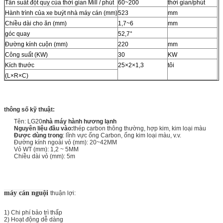
Tần suất đột quỵ của thời gian Mill / phút
60~200
thời gian/phút
Hành trình của xe buýt nhà máy cán (mm)
523
mm
Chiều dài cho ăn (mm)
1,7~6
mm
góc quay
52,7°
Đường kính cuộn (mm)
220
mm
Công suất (KW)
30
KW
Kích thước
25×2×1,3
tôi
(L×R×C)
thông số kỹ thuật:
Tên: LG20
nhà máy hành hương lạnh
Nguyên liệu đầu vào:
thép carbon thông thường, hợp kim, kim loại màu
Được dùng trong
: lĩnh vực ống Carbon, ống kim loại màu, v.v.
Đường kính ngoài vỏ (mm): 20~42MM
Vỏ WT (mm): 1,2 ~ 5MM
Chiều dài vỏ (mm): 5m
máy cán nguội
thuận lợi:
1) Chi phí bảo trì thấp
2) Hoạt động dễ dàng