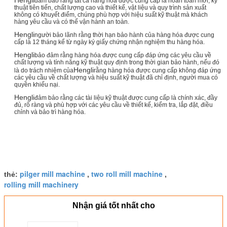
đảm bảo rằng tất cả hàng hóa được cung cấp là hoàn toàn mới, kỹ
thuật tiên tiến, chất lượng cao và thiết kế, vật liệu và quy trình sản xuất
không có khuyết điểm, chúng phù hợp với hiệu suất kỹ thuật mà khách
hàng yêu cầu và có thể vận hành an toàn.
Hengli
người bảo lãnh rằng thời hạn bảo hành của hàng hóa được cung
cấp là 12 tháng kể từ ngày ký giấy chứng nhận nghiệm thu hàng hóa.
Hengli
bảo đảm rằng hàng hóa được cung cấp đáp ứng các yêu cầu về
chất lượng và tính năng kỹ thuật quy định trong thời gian bảo hành, nếu đó
Hengli
là do trách nhiệm của
rằng hàng hóa được cung cấp không đáp ứng
các yêu cầu về chất lượng và hiệu suất kỹ thuật đã chỉ định, người mua có
quyền khiếu nại.
Hengli
đảm bảo rằng các tài liệu kỹ thuật được cung cấp là chính xác, đầy
đủ, rõ ràng và phù hợp với các yêu cầu về thiết kế, kiểm tra, lắp đặt, điều
chỉnh và bảo trì hàng hóa.
pilger mill machine
two roll mill machine
thẻ:
,
,
rolling mill machinery
Nhận giá tốt nhất cho