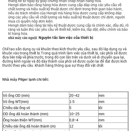
tháng kể từ ngày ký giấy chứng nhận chấp nhận hàng hóa.
Hengli đảm bảo rằng hàng hóa được cung cấp đáp ứng các yêu cầu về
chất lượng và hiệu suất kỹ thuật được chỉ định trong thời gian bảo hành,
nếu do trách nhiệm của Hengli mà hàng hóa được cung cấp không đáp
ứng các yêu cầu về chất lượng và hiệu suất kỹ thuật được chỉ định, người
mua có quyền nộp đơn kiện.
Hengli đảm bảo rằng tài liệu kỹ thuật được cung cấp là chính xác, đầy đủ, rõ
ràng và tuân thủ các yêu cầu về thiết kế, kiểm tra, lắp đặt, điều chỉnh và bảo
trì hàng hóa.
nhà máy cán nguội
Nguyên tắc làm việc của thiết bị:
Chế tạo sẵn dụng cụ và khuôn theo kích thước yêu cầu, sau đó lắp dụng cụ và
khuôn vào trong thiết bị.Trong quá trình làm việc của thiết bị, các phôi sẽ được
đưa liên tiếp về phía trước, trong đó con lăn trên và dưới sẽ di chuyển qua lại,
đường kính ngoài và độ dày thành của phôi sẽ được cuộn lại để đạt được kích
thước theo yêu cầu. khách hàng thông qua sự thay đổi vật chất.
Nhà máy Pilger lạnh chi tiết:
Vỏ ống OD (mm)
20~42
mm
Vỏ ống WT(mm)
1-5
mm
Chiều dài ống vỏ
5
tôi
OD ống đã hoàn thành (mm)
10~25
mm
Ống hoàn thiện WT(mm)
0,8~4
mm
Chiều dài ống đã hoàn thành (m)
12
tôi