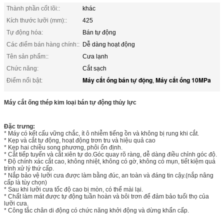
Thành phần cốt lõi::
khác
Kích thước lưỡi (mm)::
425
Tự động hóa:
Bán tự động
Các điểm bán hàng chính::
Dễ dàng hoạt động
Tên sản phẩm::
Cưa lạnh
Chức năng:
Cắt sạch
Máy cắt ống bán tự động
Máy cắt ống 10MPa
Điểm nổi bật:
,
Máy cắt ống thép kim loại bán tự động thủy lực
Đặc trưng:
* Máy có kết cấu vững chắc, ít ô nhiễm tiếng ồn và không bị rung khi cắt.
* Kẹp và cắt tự động, hoạt động trơn tru và hiệu quả cao
* Kẹp hai chiều song phương, phôi ổn định.
* Cắt tiếp tuyến và cắt xiên tự do.Góc quay rõ ràng, dễ dàng điều chỉnh góc độ.
* Độ chính xác cắt cao, không nhiệt, không có gờ, không có mụn, tiết kiệm quá
trình xử lý thứ cấp.
* Nắp bảo vệ lưỡi cưa được làm bằng đúc, an toàn và đáng tin cậy.(nắp nâng
cấp là tùy chọn)
* Sau khi lưỡi cưa tốc độ cao bị mòn, có thể mài lại.
* Chất làm mát được tự động tuần hoàn và bôi trơn để đảm bảo tuổi thọ của
lưỡi cưa.
* Công tắc chân di động có chức năng khởi động và dừng khẩn cấp.