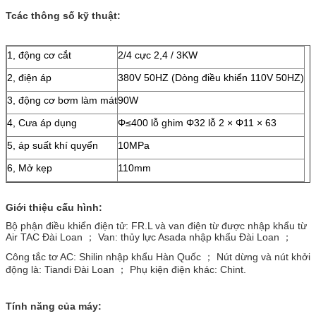
T
các thông số kỹ thuật:
1, động cơ cắt
2/4 cực 2,4 / 3KW
2, điện áp
380V 50HZ (Dòng điều khiển 110V 50HZ)
3, động cơ bơm làm mát
90W
4, Cưa áp dụng
Φ≤400 lỗ ghim Φ32 lỗ 2 × Φ11 × 63
5, áp suất khí quyển
10MPa
6, Mở kẹp
110mm
Giới thiệu cấu hình:
Bộ phận điều khiển điện tử: FR.L và van điện từ được nhập khẩu từ
Air TAC Đài Loan ； Van: thủy lực Asada nhập khẩu Đài Loan ；
Công tắc tơ AC: Shilin nhập khẩu Hàn Quốc ； Nút dừng và nút khởi
động là: Tiandi Đài Loan ； Phụ kiện điện khác: Chint.
Tính năng của máy: