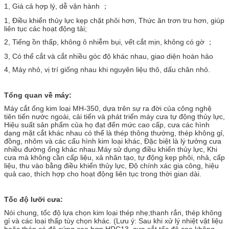
1, Giá cả hợp lý, dễ vận hành ；
1, Điều khiển thủy lực kẹp chặt phôi hơn, Thức ăn trơn tru hơn, giúp
liên tục các hoạt động tải;
2, Tiếng ồn thấp, không ô nhiễm bụi, vết cắt mịn, không có gờ ；
3, Có thể cắt và cắt nhiều góc độ khác nhau, giao diện hoàn hảo
4, Máy nhỏ, vị trí giống nhau khi nguyên liệu thô, dấu chân nhỏ.
Tổng quan về máy:
Máy cắt ống kim loại MH-350, dựa trên sự ra đời của công nghệ
tiên tiến nước ngoài, cải tiến và phát triển máy cưa tự động thủy lực,
Hiệu suất sản phẩm của họ đạt đến mức cao cấp, cưa các hình
dạng mặt cắt khác nhau có thể là thép thông thường, thép không gỉ,
đồng, nhôm và các cấu hình kim loại khác, Đặc biệt là lý tưởng cưa
nhiều đường ống khác nhau.Máy sử dụng điều khiển thủy lực, Khi
cưa mà không cần cấp liệu, xả nhân tạo, tự động kẹp phôi, nhả, cấp
liệu, thu vào bằng điều khiển thủy lực, Độ chính xác gia công, hiệu
quả cao, thích hợp cho hoạt động liên tục trong thời gian dài.
Tốc độ lưỡi cưa:
Nói chung, tốc độ lựa chọn kim loại thép nhẹ;thanh rắn, thép không
gỉ và các loại thấp tùy chọn khác. (Lưu ý: Sau khi xử lý nhiệt vật liệu
hoặc thép có độ cứng cao hơn HRC13, cưa sắt tốc độ cao không