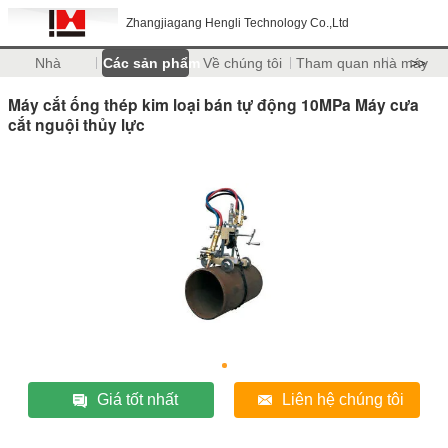
Zhangjiagang Hengli Technology Co.,Ltd
Nhà
Các sản phẩm
Về chúng tôi
Tham quan nhà máy
>>
Máy cắt ống thép kim loại bán tự động 10MPa Máy cưa
cắt nguội thủy lực
Giá tốt nhất
Liên hệ chúng tôi