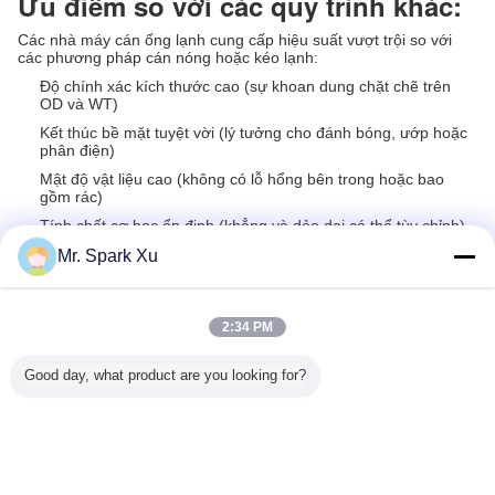
Ưu điểm so với các quy trình khác:
Các nhà máy cán ống lạnh cung cấp hiệu suất vượt trội so với
các phương pháp cán nóng hoặc kéo lạnh:
Độ chính xác kích thước cao (sự khoan dung chặt chẽ trên
OD và WT)
Kết thúc bề mặt tuyệt vời (lý tưởng cho đánh bóng, ướp hoặc
phân điện)
Mật độ vật liệu cao (không có lỗ hổng bên trong hoặc bao
gồm rác)
Tính chất cơ học ổn định (khẳng và dẻo dai có thể tùy chỉnh)
Mr. Spark Xu
Recommended Products
2:34 PM
Good day, what product are you looking for?
ộng nhập
Sheared Length
Máy ép thẳng thủy
Máy nắn trục kim
Chuẩn bị 
máy cán
1-12m Metal Cold
lực ống thép nhẹ
loại CNAS IAF tự
trình sản
 lực cán
Rolling Mill with
1000RPM
động
000T và ổ
and 110kw Motor
O
Power